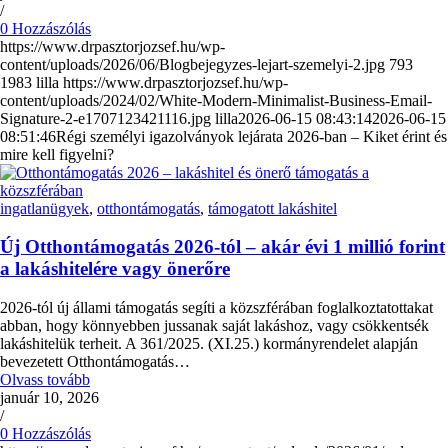
/
0 Hozzászólás
https://www.drpasztorjozsef.hu/wp-
content/uploads/2026/06/Blogbejegyzes-lejart-szemelyi-2.jpg
793
1983
lilla
https://www.drpasztorjozsef.hu/wp-
content/uploads/2024/02/White-Modern-Minimalist-Business-Email-
Signature-2-e1707123421116.jpg
lilla
2026-06-15 08:43:14
2026-06-15
08:51:46
Régi személyi igazolványok lejárata 2026-ban – Kiket érint és
mire kell figyelni?
ingatlanügyek
,
otthontámogatás
,
támogatott lakáshitel
Új Otthontámogatás 2026-tól – akár évi 1 millió forint
a lakáshitelére vagy önerőre
2026-tól új állami támogatás segíti a közszférában foglalkoztatottakat
abban, hogy könnyebben jussanak saját lakáshoz, vagy csökkentsék
lakáshitelük terheit. A 361/2025. (XI.25.) kormányrendelet alapján
bevezetett Otthontámogatás…
Olvass tovább
január 10, 2026
/
0 Hozzászólás