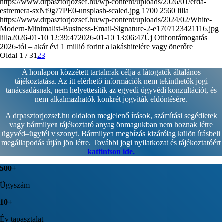
https://www.drpasztorjozsef.hu/wp-content/uploads/2026/01/erda-
estremera-sxNt9g77PE0-unsplash-scaled.jpg
1700
2560
lilla
https://www.drpasztorjozsef.hu/wp-content/uploads/2024/02/White-
Modern-Minimalist-Business-Email-Signature-2-e1707123421116.jpg
lilla
2026-01-10 12:39:47
2026-01-10 13:06:47
Új Otthontámogatás
2026-tól – akár évi 1 millió forint a lakáshitelére vagy önerőre
Oldal 1 / 3
1
2
3
A honlapon közzétett tartalmak célja a látogatók általános
tájékoztatása. Az itt elérhető információk nem tekinthetők jogi
tanácsadásnak, nem helyettesítik az egyedi ügyvédi konzultációt, és
nem alkalmazhatók konkrét jogviták eldöntésére.
A drpasztorjozsef.hu oldalon megjelenő írások, számítási segédletek
vagy bármilyen tájékoztató anyag önmagukban nem hoznak létre
ügyvéd–ügyfél viszonyt. Bármilyen megbízás kizárólag külön írásbeli
megállapodás útján jön létre. További jogi nyilatkozat és tájékoztatóért
kattintson ide.
500
+
Ügyszám
10
+
Év tapasztalat