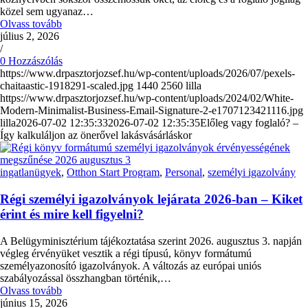
közel sem ugyanaz…
Olvass tovább
július 2, 2026
/
0 Hozzászólás
https://www.drpasztorjozsef.hu/wp-content/uploads/2026/07/pexels-
chaitaastic-1918291-scaled.jpg
1440
2560
lilla
https://www.drpasztorjozsef.hu/wp-content/uploads/2024/02/White-
Modern-Minimalist-Business-Email-Signature-2-e1707123421116.jpg
lilla
2026-07-02 12:35:33
2026-07-02 12:35:35
Előleg vagy foglaló? –
Így kalkuláljon az önerővel lakásvásárláskor
ingatlanügyek
,
Otthon Start Program
,
Personal
,
személyi igazolvány
Régi személyi igazolványok lejárata 2026-ban – Kiket
érint és mire kell figyelni?
A Belügyminisztérium tájékoztatása szerint 2026. augusztus 3. napján
végleg érvényüket vesztik a régi típusú, könyv formátumú
személyazonosító igazolványok. A változás az európai uniós
szabályozással összhangban történik,…
Olvass tovább
június 15, 2026