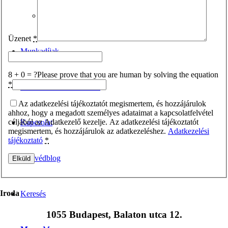
Ingatlanjog
Üzenet
*
Munkadíjak
8 + 0 = ?
Please prove that you are human by solving the equation
*
Hasznos dokumentumtár
Az adatkezelési tájékoztatót megismertem, és hozzájárulok
ahhoz, hogy a megadott személyes adataimat a kapcsolatfelvétel
céljából az Adatkezelő kezelje. Az adatkezelési tájékoztatót
Kapcsolat
megismertem, és hozzájárulok az adatkezeléshez.
Adatkezelési
tájékoztató
*
Ügyvédblog
Iroda
Keresés
1055 Budapest, Balaton utca 12.