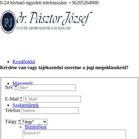
0-24 hívható ügyeleti telefonszám: +36205264900
Kezdőoldal
Kérdése van vagy tájékozódni szeretne a jogi megoldásokról?
Magamról
Név
*
E-Mail
*
Szakterületek
Telefon
Tárgy
*
Büntetőjog