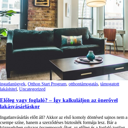
ingatlanügyek
,
Otthon Start Program
,
otthontámogatás
,
támogatott
lakáshitel
,
Uncategorized
Előleg vagy foglaló? – Így kalkuláljon az önerővel
lakásvásárláskor
Ingatlanvásárlás előtt áll? Akkor az első komoly döntésed sajnos nem a
csempe színe, hanem a szerződéses biztosíték formája lesz. Bár a
köznyelvben sokszor összemossuk őket, az előleg és a foglaló jogilag