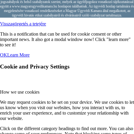
jogszabályok és belső szabályzatok szerint, melyek az ügyféljogokra vonatkozó tájékoztatással
együtt a www.magyarugyvedikamara.hu honlapon találhatóak. Az ügyvédi honlap tartalmára és
megjelenésére vonatkozó rendelkezéseket a Magyar Ügyvédi Kamara által megalkotott, az
ügyvédi hivatás etikai szabályairól és elvárásairól szóló szabályzat tartalmazza.
Visszagörgetés a tetejére
This is a notification that can be used for cookie consent or other
important news. It also got a modal window now! Click "learn more"
to see it!
OK
Learn More
Cookie and Privacy Settings
How we use cookies
We may request cookies to be set on your device. We use cookies to let
us know when you visit our websites, how you interact with us, to
enrich your user experience, and to customize your relationship with
our website.
Click on the different category headings to find out more. You can also
change some of your preferences. Note that blocking some types of